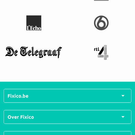
Fixico.be
Alle herstellingen
Over Fixico
Alle soorten schades
Veelgestelde vragen
Over ons