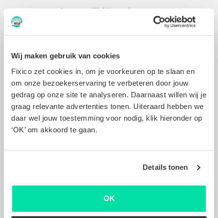
Gratis en vrijblijvend
Offertes vergelijken kost niks. We garanderen
scherpe offertes, maar je zit natuurlijk
nergens aan vast!
Wij maken gebruik van cookies
Fixico zet cookies in, om je voorkeuren op te slaan en
Ontvang meerdere offertes
om onze bezoekerservaring te verbeteren door jouw
Ontvang offertes van schadeherstellers bij jou
gedrag op onze site te analyseren. Daarnaast willen wij je
in de buurt.
graag relevante advertenties tonen. Uiteraard hebben we
daar wel jouw toestemming voor nodig, klik hieronder op
Gekwalificeerde carrosseriebedrijven
‘OK’ om akkoord te gaan.
Fixico werkt uitsluitend met erkende
carrosseriebedrijven waardoor je altijd
Details tonen
minimaal 2 jaar garantie hebt op het herstel
van jouw auto.
OK