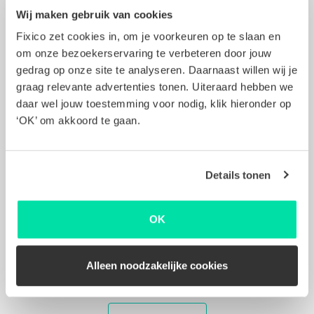
Wij maken gebruik van cookies
Gratis en vrijblijvend
Fixico zet cookies in, om je voorkeuren op te slaan en
Offertes vergelijken kost niks. We garanderen
om onze bezoekerservaring te verbeteren door jouw
scherpe offertes, maar je zit natuurlijk
gedrag op onze site te analyseren. Daarnaast willen wij je
nergens aan vast!
graag relevante advertenties tonen. Uiteraard hebben we
daar wel jouw toestemming voor nodig, klik hieronder op
Ontvang meerdere offertes
‘OK’ om akkoord te gaan.
Ontvang offertes van schadeherstellers bij jou
in de buurt.
Details tonen
Gekwalificeerde carrosseriebedrijven
Fixico werkt uitsluitend met erkende
OK
carrosseriebedrijven waardoor je altijd
minimaal 2 jaar garantie hebt op het herstel
van jouw auto.
Alleen noodzakelijke cookies