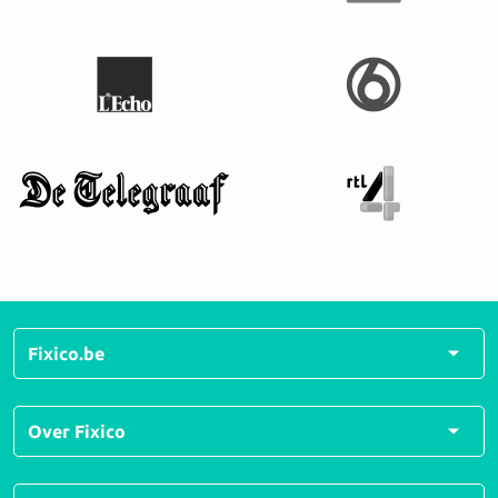
Fixico.be
Alle herstellingen
Over Fixico
Alle soorten schades
Veelgestelde vragen
Over ons