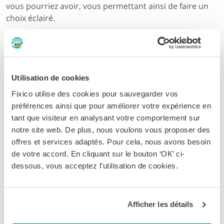
vous pourriez avoir, vous permettant ainsi de faire un
choix éclairé.
Cette réponse vous a-t-elle été utile ?
Oui
Non
Utilisation de cookies
Combien coûte Fixico ?
Fixico utilise des cookies pour sauvegarder vos
préférences ainsi que pour améliorer votre expérience en
L’équipe Fixico ?
tant que visiteur en analysant votre comportement sur
notre site web. De plus, nous voulons vous proposer des
offres et services adaptés. Pour cela, nous avons besoin
Toutes les questions
de votre accord. En cliquant sur le bouton ‘OK’ ci-
dessous, vous acceptez l’utilisation de cookies.
Avez-vous d’autres questions ?
Contactez nos experts en sinistres du Lundi au
Afficher les détails
Vendredi de 9h à 18h