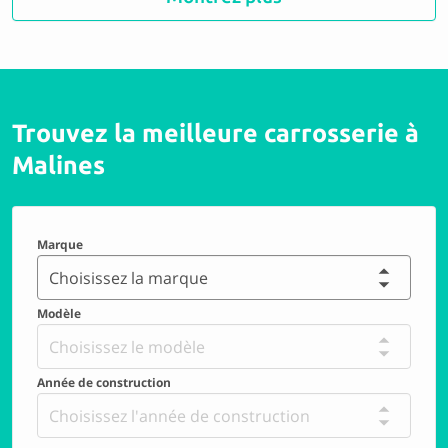
9.1 Parfait
Trouvez la meilleure carrosserie à
Carrosserie Autocenter A12
Malines
9.2 Parfait
Marque
MP CARS
Choisissez la marque
Modèle
9.5 Parfait
Choisissez le modèle
Année de construction
Carrosserie Kontakt bvba
Choisissez l'année de construction