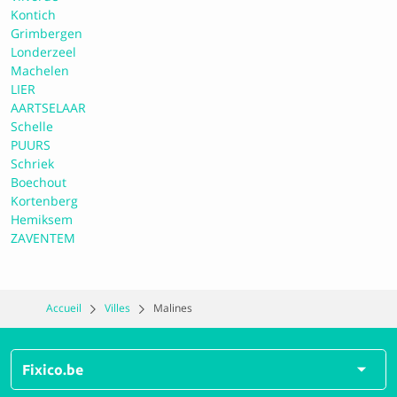
Kontich
Grimbergen
Carrosserie Beckers
Londerzeel
Machelen
LIER
9.3 Parfait
AARTSELAAR
Schelle
PUURS
Schriek
Smart Car Repair Kontich
Boechout
Kortenberg
Hemiksem
8.7 Excellent
ZAVENTEM
Toyota / Lexus City Zaventem
Accueil
Villes
Malines
8.9 Excellent
Fixico.be