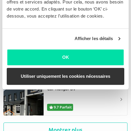
offres et services adaptés. Pour cela, nous avons besoin
Garage Montana bvba
de votre accord. En cliquant sur le bouton ‘OK’ ci-
dessous, vous acceptez l’utilisation de cookies.
9.2 Parfait
Afficher les détails
Carrosserie Hankar
OK
9.5 Parfait
Utiliser uniquement les cookies nécessaires
Car-Hangar BV
9.7 Parfait
Smart Car Repair Zaventem
Montrez plus