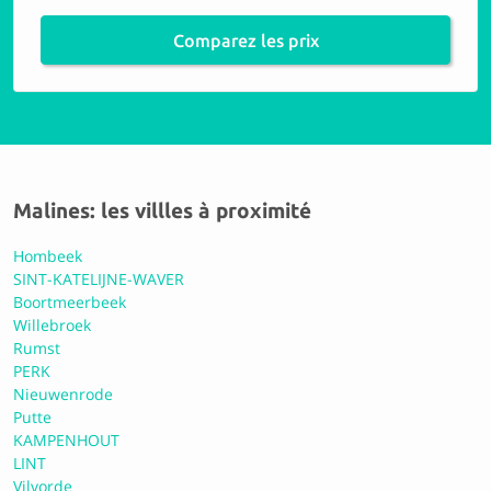
9.2 Parfait
Comparez les prix
Sibel Carrosserie
9.4 Parfait
Malines: les villles à proximité
Carrosserie Vannerum
Hombeek
SINT-KATELIJNE-WAVER
Boortmeerbeek
9.0 Excellent
Willebroek
Rumst
PERK
Nieuwenrode
Carrosserie H&M
Putte
KAMPENHOUT
LINT
9.4 Parfait
Vilvorde