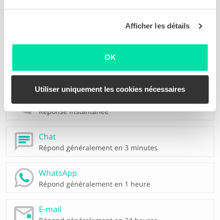
Toutes les questions
Afficher les détails
Avez-vous d’autres questions ?
OK
Contactez nos experts en sinistres du Lundi au
Vendredi de 9h à 18h
Utiliser uniquement les cookies nécessaires
0380 828 48
Réponse instantanée
Chat
Répond généralement en 3 minutes
WhatsApp
Répond généralement en 1 heure
E-mail