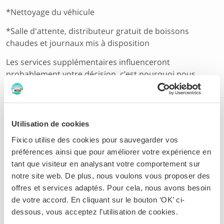
*Nettoyage du véhicule
*Salle d'attente, distributeur gratuit de boissons
chaudes et journaux mis à disposition
Les services supplémentaires influenceront
probablement votre décision, c’est pourquoi nous
imposons aux ateliers partenaires d'énumérer, dans
leur offre, les différents services supplémentaires
disponibles.
Vous avez une demande en particulier ? Nous mettons
Utilisation de cookies
tout en œuvre pour répondre à vos demandes et
Fixico utilise des cookies pour sauvegarder vos
faciliter la réparation de votre voiture.
préférences ainsi que pour améliorer votre expérience en
tant que visiteur en analysant votre comportement sur
Cette réponse vous a-t-elle été utile ?
notre site web. De plus, nous voulons vous proposer des
Oui
Non
offres et services adaptés. Pour cela, nous avons besoin
de votre accord. En cliquant sur le bouton ‘OK’ ci-
dessous, vous acceptez l’utilisation de cookies.