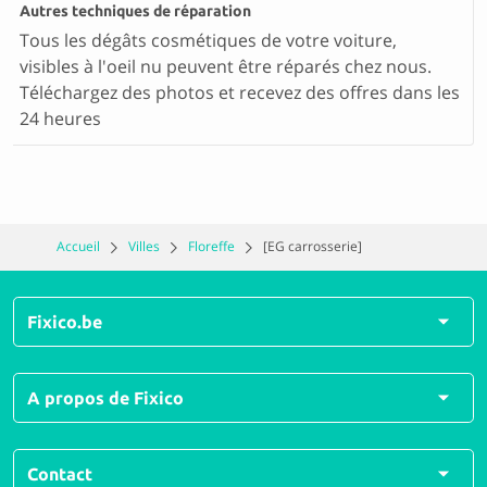
Autres techniques de réparation
Tous les dégâts cosmétiques de votre voiture,
visibles à l'oeil nu peuvent être réparés chez nous.
Téléchargez des photos et recevez des offres dans les
24 heures
Accueil
Villes
Floreffe
[EG carrosserie]
Fixico.be
Toutes les réparations
A propos de Fixico
Tous types de dégât
Questions fréquemment posées
Qui sommes-nous ?
Contact
Comment ça fonctionne ?