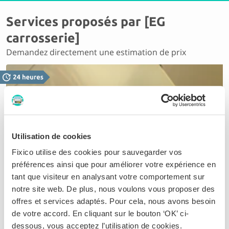
Services proposés par [EG
carrosserie]
Demandez directement une estimation de prix
Utilisation de cookies
Débosseler
Fixico utilise des cookies pour sauvegarder vos
Grâce aux nouvelles techniques, les tarifs pour
préférences ainsi que pour améliorer votre expérience en
débosseler sont souvent moins chers que ce que
tant que visiteur en analysant votre comportement sur
vous pensez. Une offre sur mesure vous permet
notre site web. De plus, nous voulons vous proposer des
d'économiser des dizaines d'euros
offres et services adaptés. Pour cela, nous avons besoin
de votre accord. En cliquant sur le bouton ‘OK’ ci-
dessous, vous acceptez l’utilisation de cookies.