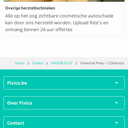
Overige hersteltechnieken
Alle op het oog zichtbare cosmetische autoschade
kan door ons hersteld worden. Upload foto's en
ontvang binnen 24 uur offertes
Home
Steden
ANDERLECHT
Universal Pneu - 123service
Fixico.be
Alle herstellingen
Over Fixico
Alle soorten schades
Veelgestelde vragen
Over ons
Contact
Hoe werkt Fixico?