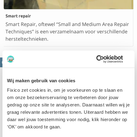
Smart repair
Smart Repair, oftewel “Small and Medium Area Repair
Techniques” is een verzamelnaam voor verschillende
hersteltechnieken.
Wij maken gebruik van cookies
Fixico zet cookies in, om je voorkeuren op te slaan en
om onze bezoekerservaring te verbeteren door jouw
gedrag op onze site te analyseren. Daarnaast willen wij je
Velgen herstellen
graag relevante advertenties tonen. Uiteraard hebben we
Velgen beschadigen na het raken van een stoeprand.
daar wel jouw toestemming voor nodig, klik hieronder op
Aan de hand van jouw schade frezen, polijsten of
‘OK’ om akkoord te gaan.
spuiten we de velg