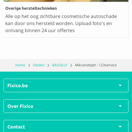
Overige hersteltechnieken
Alle op het oog zichtbare cosmetische autoschade
kan door ons hersteld worden. Upload foto's en
ontvang binnen 24 uur offertes
Home
Steden
BASSILLY
Mécanotoph - 123service
Fixico.be
Alle herstellingen
Over Fixico
Alle soorten schades
Veelgestelde vragen
Over ons
Contact
Hoe werkt Fixico?