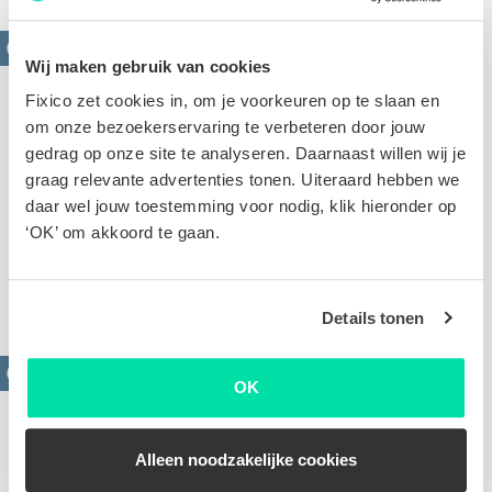
Wij maken gebruik van cookies
Fixico zet cookies in, om je voorkeuren op te slaan en
om onze bezoekerservaring te verbeteren door jouw
gedrag op onze site te analyseren. Daarnaast willen wij je
graag relevante advertenties tonen. Uiteraard hebben we
daar wel jouw toestemming voor nodig, klik hieronder op
Krassen verwijderen
‘OK’ om akkoord te gaan.
Oppervlakkige of diepe krassen. Op basis van de
foto's van jouw schade stellen we een scherpe offerte
voor je op
Details tonen
OK
Alleen noodzakelijke cookies