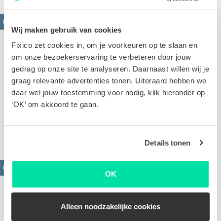
Wij maken gebruik van cookies
Fixico zet cookies in, om je voorkeuren op te slaan en
om onze bezoekerservaring te verbeteren door jouw
gedrag op onze site te analyseren. Daarnaast willen wij je
graag relevante advertenties tonen. Uiteraard hebben we
daar wel jouw toestemming voor nodig, klik hieronder op
Krassen verwijderen
‘OK’ om akkoord te gaan.
Oppervlakkige of diepe krassen. Op basis van de
foto's van jouw schade stellen we een scherpe offerte
voor je op
Details tonen
OK
Alleen noodzakelijke cookies