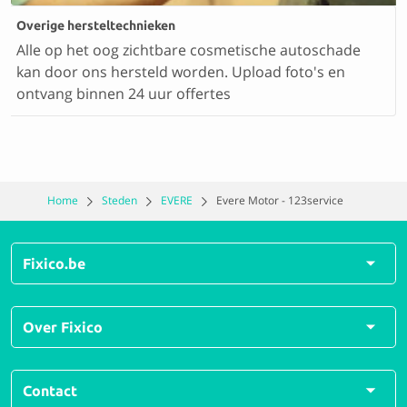
Overige hersteltechnieken
Alle op het oog zichtbare cosmetische autoschade
kan door ons hersteld worden. Upload foto's en
ontvang binnen 24 uur offertes
Home
Steden
EVERE
Evere Motor - 123service
Fixico.be
Alle herstellingen
Over Fixico
Alle soorten schades
Veelgestelde vragen
Over ons
Contact
Hoe werkt Fixico?