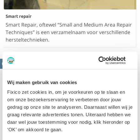
Smart repair
Smart Repair, oftewel “Small and Medium Area Repair
Techniques” is een verzamelnaam voor verschillende
hersteltechnieken.
Wij maken gebruik van cookies
Fixico zet cookies in, om je voorkeuren op te slaan en
om onze bezoekerservaring te verbeteren door jouw
gedrag op onze site te analyseren. Daarnaast willen wij je
Velgen herstellen
graag relevante advertenties tonen. Uiteraard hebben we
Velgen beschadigen na het raken van een stoeprand.
daar wel jouw toestemming voor nodig, klik hieronder op
Aan de hand van jouw schade frezen, polijsten of
‘OK’ om akkoord te gaan.
spuiten we de velg