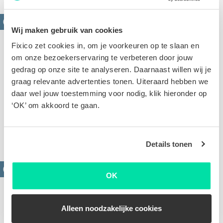
Wij maken gebruik van cookies
Fixico zet cookies in, om je voorkeuren op te slaan en
om onze bezoekerservaring te verbeteren door jouw
gedrag op onze site te analyseren. Daarnaast willen wij je
graag relevante advertenties tonen. Uiteraard hebben we
daar wel jouw toestemming voor nodig, klik hieronder op
Krassen verwijderen
‘OK’ om akkoord te gaan.
Oppervlakkige of diepe krassen. Op basis van de
foto's van jouw schade stellen we een scherpe offerte
voor je op
Details tonen
OK
Alleen noodzakelijke cookies