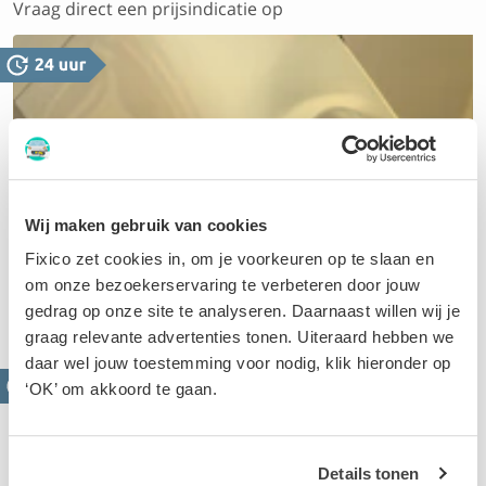
Vraag direct een prijsindicatie op
Uitdeuken
Wij maken gebruik van cookies
Dankzij de nieuwste technieken is uitdeuken vaak veel
Fixico zet cookies in, om je voorkeuren op te slaan en
goedkoper dan je denkt. Een aanbod op maat scheelt
om onze bezoekerservaring te verbeteren door jouw
je zo tientallen euro’s
gedrag op onze site te analyseren. Daarnaast willen wij je
graag relevante advertenties tonen. Uiteraard hebben we
daar wel jouw toestemming voor nodig, klik hieronder op
‘OK’ om akkoord te gaan.
Details tonen