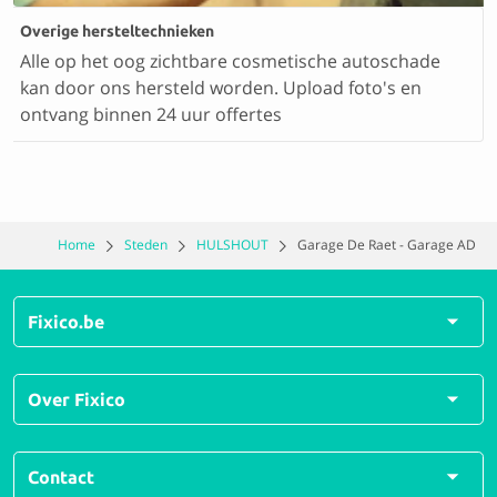
Overige hersteltechnieken
Alle op het oog zichtbare cosmetische autoschade
kan door ons hersteld worden. Upload foto's en
ontvang binnen 24 uur offertes
Home
Steden
HULSHOUT
Garage De Raet - Garage AD
Fixico.be
Alle herstellingen
Over Fixico
Alle soorten schades
Veelgestelde vragen
Over ons
Contact
Hoe werkt Fixico?