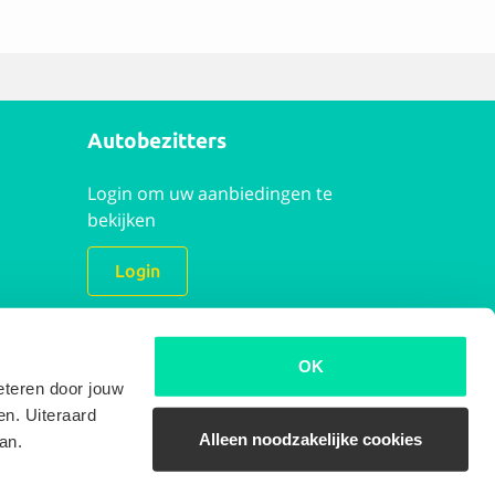
Autobezitters
Login om uw aanbiedingen te
bekijken
Login
Opdracht plaatsen
OK
eteren door jouw
en. Uiteraard
Alleen noodzakelijke cookies
an.