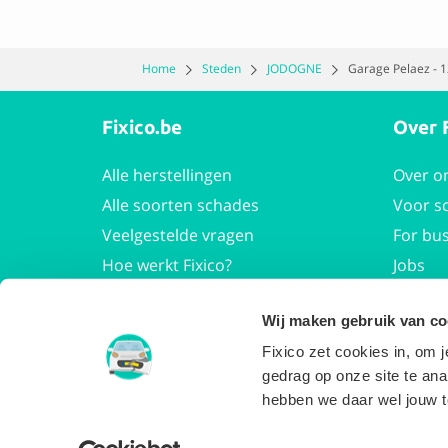
Home
Steden
JODOGNE
Garage Pelaez - 
Fixico.be
Over 
Alle herstellingen
Over o
Alle soorten schades
Voor s
Veelgestelde vragen
For bu
Hoe werkt Fixico?
Jobs
Press 
Wij maken gebruik van co
Fixico zet cookies in, om
gedrag op onze site te ana
hebben we daar wel jouw t