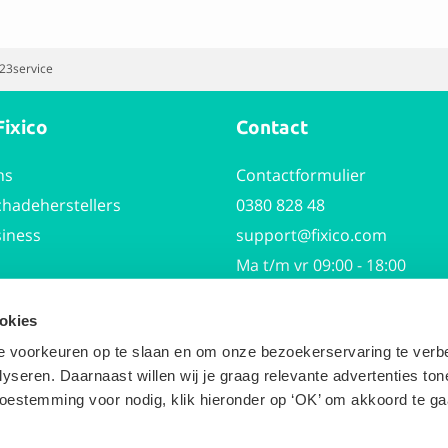
123service
Fixico
Contact
ns
Contactformulier
chadeherstellers
0380 828 48
siness
support@fixico.com
Ma t/m vr 09:00 - 18:00
and media
okies
Social media
 je voorkeuren op te slaan en om onze bezoekerservaring te verb
lyseren. Daarnaast willen wij je graag relevante advertenties ton
oestemming voor nodig, klik hieronder op ‘OK’ om akkoord te ga