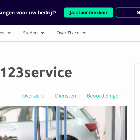
singen voor uw bedrijf?
Ja, stuur me door
N
es
Steden
Over Fixico
 123service
Overzicht
Diensten
Beoordelingen