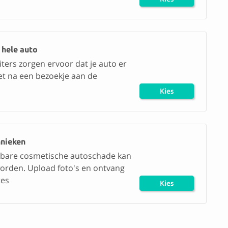
herstel
 hele auto
ters zorgen ervoor dat je auto er
iet na een bezoekje aan de
Kies
herstel
hnieken
htbare cosmetische autoschade kan
orden. Upload foto's en ontvang
tes
Kies
herstel