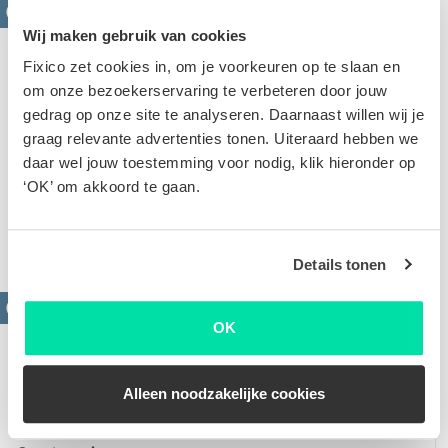
Wij maken gebruik van cookies
Fixico zet cookies in, om je voorkeuren op te slaan en
om onze bezoekerservaring te verbeteren door jouw
gedrag op onze site te analyseren. Daarnaast willen wij je
graag relevante advertenties tonen. Uiteraard hebben we
Krassen verwijderen
daar wel jouw toestemming voor nodig, klik hieronder op
Oppervlakkige of diepe krassen. Op basis van de
‘OK’ om akkoord te gaan.
foto's van jouw schade stellen we een scherpe offerte
voor je op
Details tonen
OK
Alleen noodzakelijke cookies