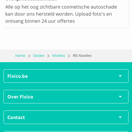
Alle op het oog zichtbare cosmetische autoschade
kan door ons hersteld worden. Upload foto's en
ontvang binnen 24 uur offertes
Home
Steden
Nivelles
IRS Nivelles
Fixico.be
Alle herstellingen
Over Fixico
Alle soorten schades
Veelgestelde vragen
Over ons
Contact
Hoe werkt Fixico?
Voor schadeherstellers
For business