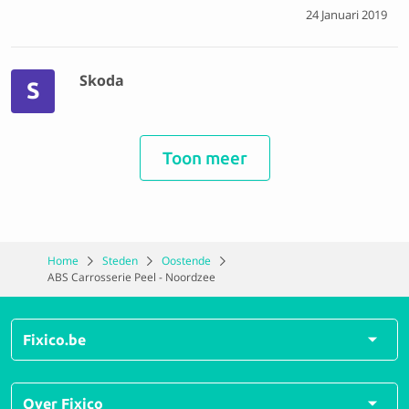
24 Januari 2019
Skoda
S
Toon meer
vlotte bediening en alle afspraken correct nageleefd,
auto perfect herstelt. vervangwagen met automaat
stond klaar
Home
Steden
Oostende
26 Oktober 2018
ABS Carrosserie Peel - Noordzee
Mercedes-benz
Fixico.be
M
Alle herstellingen
Over Fixico