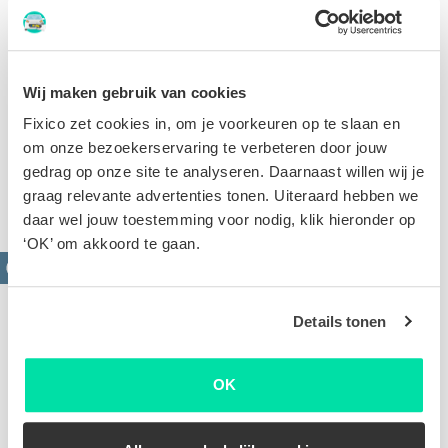
Wij maken gebruik van cookies
Smart repair
Fixico zet cookies in, om je voorkeuren op te slaan en
Smart Repair, oftewel “Small and Medium Area Repair
om onze bezoekerservaring te verbeteren door jouw
Techniques” is een verzamelnaam voor verschillende
gedrag op onze site te analyseren. Daarnaast willen wij je
hersteltechnieken.
graag relevante advertenties tonen. Uiteraard hebben we
daar wel jouw toestemming voor nodig, klik hieronder op
‘OK’ om akkoord te gaan.
Details tonen
OK
Velgen herstellen
Velgen beschadigen na het raken van een stoeprand.