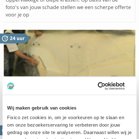
foto's van jouw schade stellen we een scherpe offerte
voor je op
Smart repair
Smart Repair, oftewel “Small and Medium Area Repair
Techniques” is een verzamelnaam voor verschillende
hersteltechnieken.
Wij maken gebruik van cookies
Fixico zet cookies in, om je voorkeuren op te slaan en
om onze bezoekerservaring te verbeteren door jouw
gedrag op onze site te analyseren. Daarnaast willen wij je