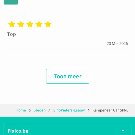
Top
20 Mei 2026
MERCEDES-BENZ
M
Toon meer
Très gentil et flexible + en temps et heure
Home
Steden
Sint-Pieters-Leeuw
Kempeneer Car SPRL
20 Mei 2026
Fixico.be