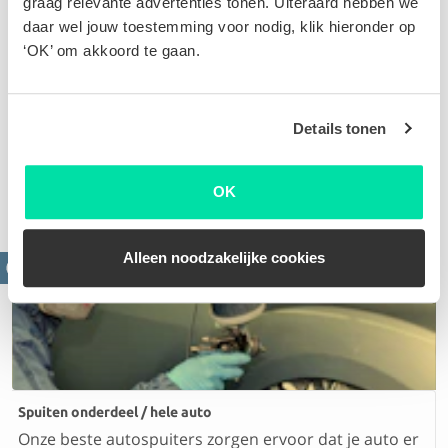
graag relevante advertenties tonen. Uiteraard hebben we
daar wel jouw toestemming voor nodig, klik hieronder op
‘OK’ om akkoord te gaan.
Velgen herstellen
Details tonen
Velgen beschadigen na het raken van een stoeprand.
Aan de hand van jouw schade frezen, polijsten of
spuiten we de velg
OK
Alleen noodzakelijke cookies
Spuiten onderdeel / hele auto
Onze beste autospuiters zorgen ervoor dat je auto er