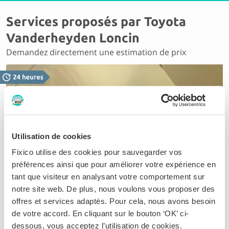
Services proposés par Toyota
Vanderheyden Loncin
Demandez directement une estimation de prix
Utilisation de cookies
Débosseler
Fixico utilise des cookies pour sauvegarder vos
Grâce aux nouvelles techniques, les tarifs pour
préférences ainsi que pour améliorer votre expérience en
débosseler sont souvent moins chers que ce que
tant que visiteur en analysant votre comportement sur
vous pensez. Une offre sur mesure vous permet
notre site web. De plus, nous voulons vous proposer des
d'économiser des dizaines d'euros
offres et services adaptés. Pour cela, nous avons besoin
de votre accord. En cliquant sur le bouton ‘OK’ ci-
dessous, vous acceptez l’utilisation de cookies.