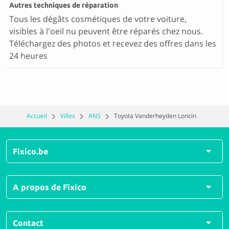
Autres techniques de réparation
Tous les dégâts cosmétiques de votre voiture,
visibles à l'oeil nu peuvent être réparés chez nous.
Téléchargez des photos et recevez des offres dans les
24 heures
Accueil
Villes
ANS
Toyota Vanderheyden Loncin
Fixico.be
Toutes les réparations
A propos de Fixico
Tous types de dégât
Questions fréquemment posées
Qui sommes-nous ?
Contact
Comment ça fonctionne ?