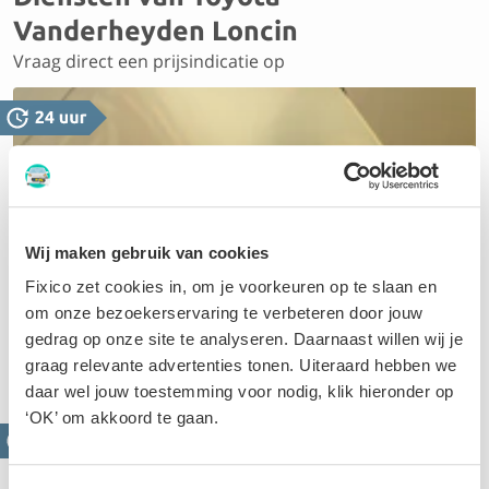
Vanderheyden Loncin
Vraag direct een prijsindicatie op
Wij maken gebruik van cookies
Uitdeuken
Fixico zet cookies in, om je voorkeuren op te slaan en
Dankzij de nieuwste technieken is uitdeuken vaak veel
om onze bezoekerservaring te verbeteren door jouw
goedkoper dan je denkt. Een aanbod op maat scheelt
gedrag op onze site te analyseren. Daarnaast willen wij je
je zo tientallen euro’s
graag relevante advertenties tonen. Uiteraard hebben we
daar wel jouw toestemming voor nodig, klik hieronder op
‘OK’ om akkoord te gaan.