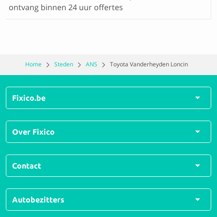
ontvang binnen 24 uur offertes
Home
Steden
ANS
Toyota Vanderheyden Loncin
Fixico.be
Alle herstellingen
Over Fixico
Alle soorten schades
Veelgestelde vragen
Over ons
Contact
Hoe werkt Fixico?
Voor schadeherstellers
For business
Contactformulier
Autobezitters
Jobs
0380 828 48