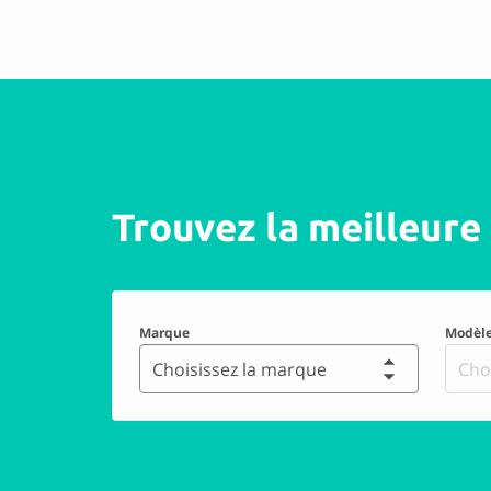
De 38 évaluation(s
Garage RIGO & 
9.0 Excellent
De 28 évaluation(s
Trouvez la meilleure 
RV Carrosserie
Marque
Modèl
Choisissez la marque
Cho
8.8 Excellent
De 23 évaluation(s