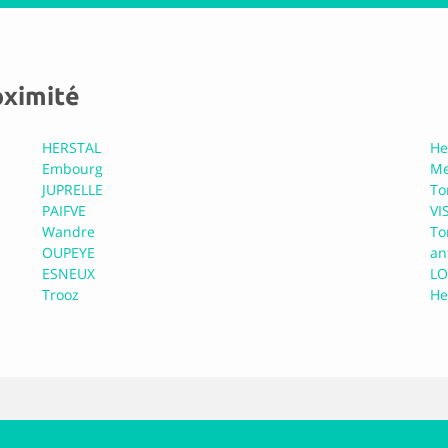
Motor
roximité
Plus d'informations
HERSTAL
He
Embourg
Me
JUPRELLE
To
PAIFVE
VI
Wandre
To
OUPEYE
an
ESNEUX
LO
Plus d'informations
Trooz
He