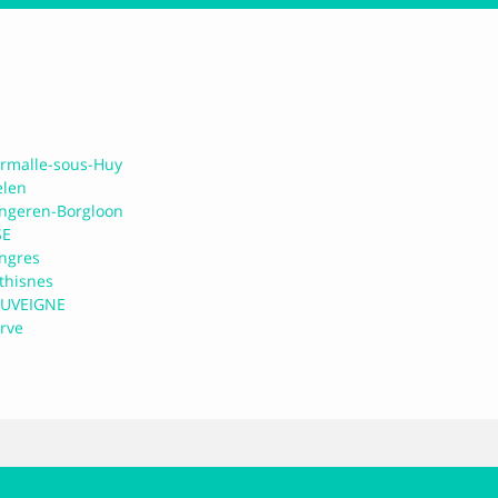
rmalle-sous-Huy
len
ngeren-Borgloon
SE
ngres
thisnes
UVEIGNE
rve