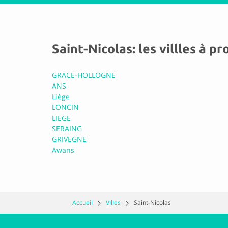
Saint Nicolas 
9.3 Parfait
Saint-Nicolas: les villles à p
De 9 évaluation(s)
GRACE-HOLLOGNE
ANS
Liège
CARAUTO SA
LONCIN
LIEGE
SERAING
9.7 Parfait
GRIVEGNE
De 7 évaluation(s)
Awans
Langella S.A.
Accueil
Villes
Saint-Nicolas
8.7 Excellent