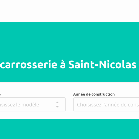
)
Plus d'informations
Fils
)
Plus d'informations
carrosserie à Saint-Nicolas
 SA
e
Année de construction
isissez le modèle
Choisissez l'année de cons
)
Plus d'informations