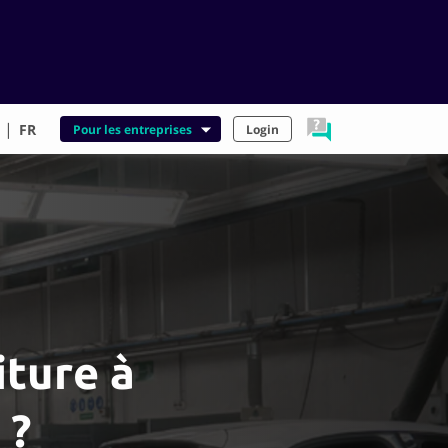
|
FR
Pour les entreprises
Login
iture à
 ?