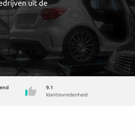
edrijven uit de
vend
9.1
klanttevredenheid