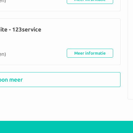
en)
te - 123service
en)
Meer informatie
oon meer
ge AD
en)
Meer informatie