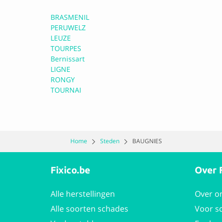
Uit 0 beoordeling(
BRASMENIL
PERUWELZ
LEUZE
TOURPES
Garage Destrin
Bernissart
LIGNE
RONGY
0.0 Geen reviews
TOURNAI
Uit 0 beoordeling(
Home
Steden
BAUGNIES
ETS Euromobil
Fixico.be
Over 
0.0 Geen reviews
Uit 0 beoordeling(
Alle herstellingen
Over o
Alle soorten schades
Voor s