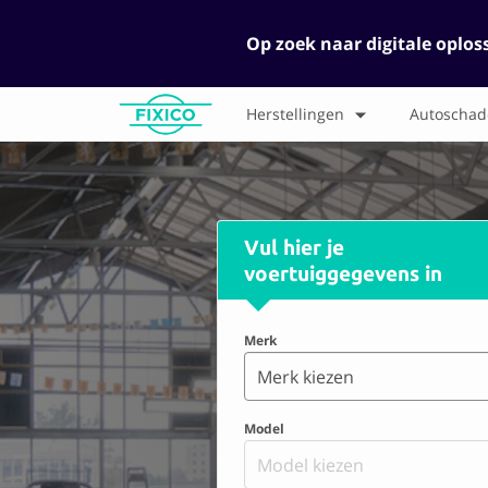
Op zoek naar digitale oplos
Herstellingen
Autoschad
Vul hier je
voertuiggegevens in
Merk
Merk kiezen
Model
Model kiezen