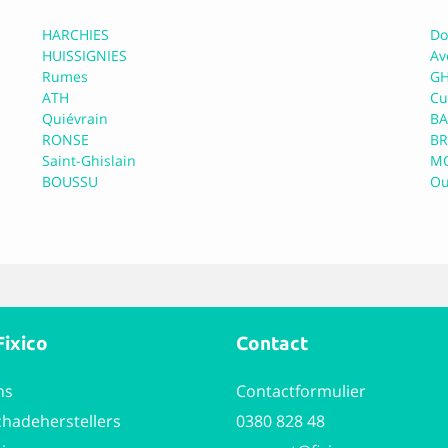
en)
Meer informatie
HARCHIES
Do
HUISSIGNIES
Av
Rumes
GH
ATH
Cu
guez - 123service
Quiévrain
BA
RONSE
BR
Saint-Ghislain
M
BOUSSU
Ou
en)
Meer informatie
es
Fixico
Contact
en)
Meer informatie
ns
Contactformulier
chadeherstellers
0380 828 48