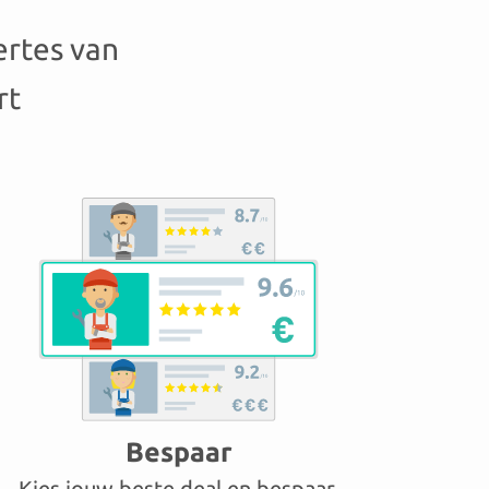
ertes van
rt
Bespaar
Kies jouw beste deal en bespaar.