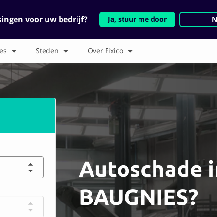
singen voor uw bedrijf?
Ja, stuur me door
N
es
Steden
Over Fixico
Autoschade i
BAUGNIES?