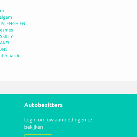
ur
elgem
ISLENGHIEN
esmes
SSILLY
AKEL
ONS
denaarde
Autobezitters
Login om uw aanbiedingen te
bekijken