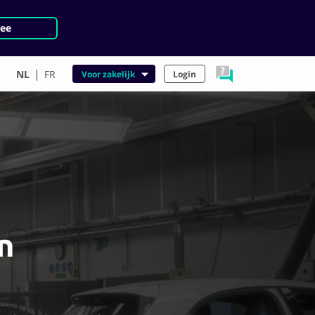
ee
|
NL
FR
Voor zakelijk
Login
n