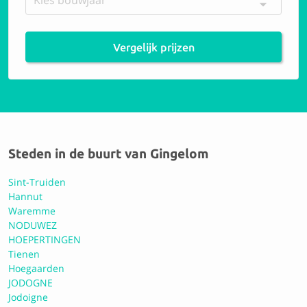
10 Perfect
Vergelijk prijzen
IRS Awans
10 Perfect
Steden in de buurt van Gingelom
Carrosserie Goffin
Sint-Truiden
Hannut
Waremme
0.0 Geen reviews
NODUWEZ
HOEPERTINGEN
Tienen
Hoegaarden
Gordons bvba
JODOGNE
Jodoigne