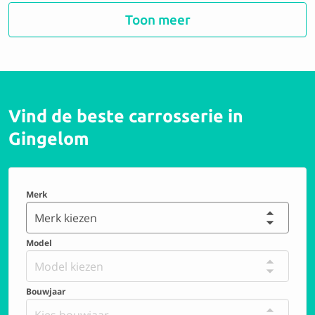
Garage Philip Boden NV
Toon meer
8.7 Uitstekend
Vind de beste carrosserie in
Garage Vanhellemont
Gingelom
10 Perfect
Merk
Hoedlmayr Logistics Belgium N.V.
Merk kiezen
Model
10 Perfect
Model kiezen
Bouwjaar
Carrosserie Moureau
Kies bouwjaar