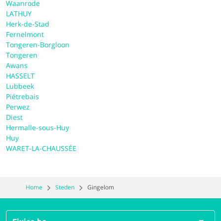
Waanrode
0.0 Geen reviews
LATHUY
Herk-de-Stad
Fernelmont
Carrosserie De Vroede nv
Tongeren-Borgloon
Tongeren
Awans
0.0 Geen reviews
HASSELT
Lubbeek
Piétrebais
Perwez
Jenaer nv
Diest
Hermalle-sous-Huy
Huy
0.0 Geen reviews
WARET-LA-CHAUSSÉE
Claes & Zonen Sint-Truiden N.V.
Home
Steden
Gingelom
0.0 Geen reviews