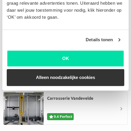
graag relevante advertenties tonen. Uiteraard hebben we
daar wel jouw toestemming voor nodig, klik hieronder op
‘OK’ om akkoord te gaan.
Govaerts Group
9.8 Perfect
Details tonen
OK
Francotte S.A
9.5 Perfect
Alleen noodzakelijke cookies
Carrosserie Vandevelde
9.4 Perfect