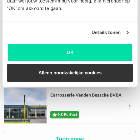
daar wel jouw toestemming voor nodig, klik hieronder op
‘OK’ om akkoord te gaan.
Carrosserie Aernoudt
9.6 Perfect
Details tonen
OK
Vereenooghe Jabbeke
9.0 Uitstekend
Alleen noodzakelijke cookies
Carrosserie Vanden Bussche BVBA
9.3 Perfect
ABS Carrosserie Peel - Noordzee
Toon meer