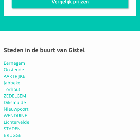
Vergelijk prijzen
9.8 Perfect
Euro-Car BVBA
8.7 Uitstekend
Steden in de buurt van Gistel
Eernegem
Oostende
Autobedrijf Geert Brackx BVBA
AARTRIJKE
Jabbeke
Torhout
10 Perfect
ZEDELGEM
Diksmuide
Nieuwpoort
Carrosserie Lievens Brugge NV
WENDUINE
Lichtervelde
STADEN
10 Perfect
BRUGGE