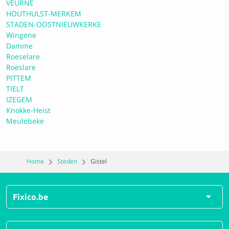
VEURNE
HOUTHULST-MERKEM
STADEN-OOSTNIEUWKERKE
Garage Tavernier - 123service
Wingene
Damme
Roeselare
0.0 Geen reviews
Roeslare
PITTEM
TIELT
IZEGEM
Garage Van Hove - 123service
Knokke-Heist
Meulebeke
0.0 Geen reviews
Home
Steden
Gistel
Garage Popelier - 123service
Fixico.be
0.0 Geen reviews
Alle herstellingen