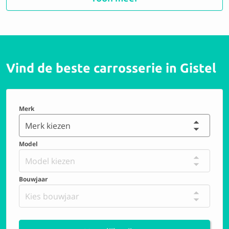
9.2 Perfect
Vind de beste carrosserie in Gistel
Snauwaert Autobedrijf BV
9.1 Perfect
Merk
Merk kiezen
Carrosserie Vandenberghe
Model
Model kiezen
9.8 Perfect
Bouwjaar
Kies bouwjaar
F. Voet bvba