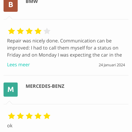
BMW
B
Repair was nicely done. Communication can be
improved: I had to call them myself for a status on
Friday and on Monday I was expecting the car in the
PwC office agreed, but nobody showed up and no
Lees meer
24 Januari 2024
communication. On Tuesday they called me that
they were at the PwC office, but I was not there. I
picked up the car myself.
MERCEDES-BENZ
M
ok