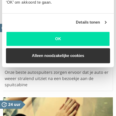
Aan de hand van jouw schade frezen, polijsten of
‘OK’ om akkoord te gaan.
spuiten we de velg
Details tonen
OK
Alleen noodzakelijke cookies
Spuiten onderdeel / hele auto
Onze beste autospuiters zorgen ervoor dat je auto er
weeer stralend uitziet na een bezoekje aan de
spuitcabine