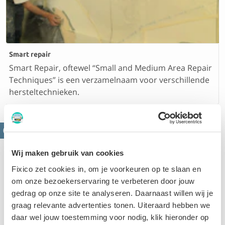
Smart repair
Smart Repair, oftewel “Small and Medium Area Repair
Techniques” is een verzamelnaam voor verschillende
hersteltechnieken.
Wij maken gebruik van cookies
Fixico zet cookies in, om je voorkeuren op te slaan en
om onze bezoekerservaring te verbeteren door jouw
gedrag op onze site te analyseren. Daarnaast willen wij je
Velgen herstellen
graag relevante advertenties tonen. Uiteraard hebben we
Velgen beschadigen na het raken van een stoeprand.
daar wel jouw toestemming voor nodig, klik hieronder op