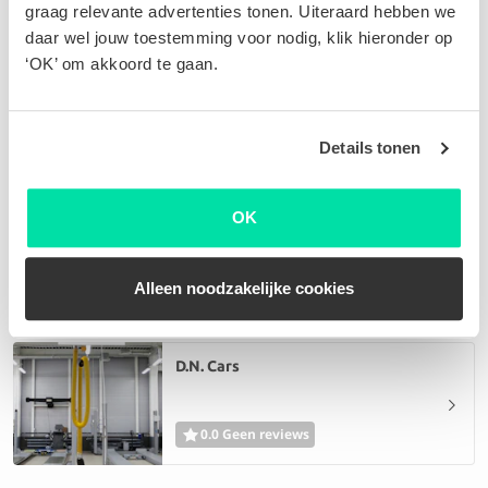
graag relevante advertenties tonen. Uiteraard hebben we
daar wel jouw toestemming voor nodig, klik hieronder op
‘OK’ om akkoord te gaan.
Garage Dion - 123service
0.0 Geen reviews
Details tonen
OK
ABS Carrosserie Libramontoise SPRL
0.0 Geen reviews
Alleen noodzakelijke cookies
D.N. Cars
0.0 Geen reviews