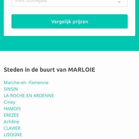
0.0 Geen reviews
Vergelijk prijzen
Carrosserie Etienne sprl
0.0 Geen reviews
Steden in de buurt van MARLOIE
Garage Mineur - 123service
Marche-en -Famenne
SINSIN
LA-ROCHE-EN ARDENNE
0.0 Geen reviews
Ciney
HAMOIS
EREZEE
Achêne
CLAVIER
LISOGNE