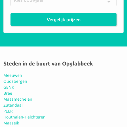
9.9 Perfect
Vergelijk prijzen
Autobedrijf Valck Hasselt / Caribel
Zonhoven
9.8 Perfect
Steden in de buurt van Opglabbeek
Carrosseriebedrijf Lourdaux
Meeuwen
Oudsbergen
GENK
10 Perfect
Bree
Maasmechelen
Zutendaal
PEER
Autoservice Bilzen - 123service
Houthalen-Helchteren
Maaseik