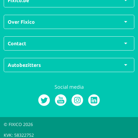
Fixico.be
Garage Kerkhofs Gert - 123service
Alle herstellingen
Over Fixico
Alle soorten schades
0.0 Geen reviews
Veelgestelde vragen
Over ons
Contact
Hoe werkt Fixico?
Voor schadeherstellers
For business
Carrosserie Baeten N.V.
Contactformulier
Autobezitters
Jobs
0380 828 48
Press and media
0.0 Geen reviews
support@fixico.com
Login om uw aanbiedingen te bekijken
Social media
Ma t/m vr 09:00 - 18:00
Login
Opdracht plaatsen
Jocars BVBA - 123service
0.0 Geen reviews
© FIXICO 2026
KVK: 58322752