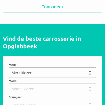
Carrosseriebedrijf Heyman NV
Toon meer
9.3 Perfect
Vind de beste carrosserie in
Garage Lambers
Opglabbeek
9.3 Perfect
Merk
Carrosserie Patrick Cardinaels
Merk kiezen
Model
9.7 Perfect
Model kiezen
Bouwjaar
Garage Vanhees NV
Kies bouwjaar