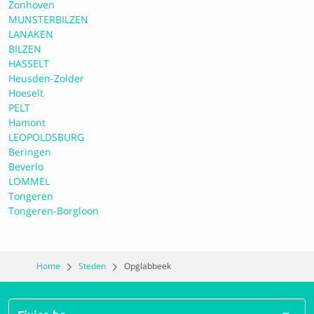
Zonhoven
10 Perfect
MUNSTERBILZEN
LANAKEN
BILZEN
Caribel Hasselt NV
HASSELT
Heusden-Zolder
Hoeselt
10 Perfect
PELT
Hamont
LEOPOLDSBURG
Beringen
Garage Vanduffel NV
Beverlo
LOMMEL
Tongeren
0.0 Geen reviews
Tongeren-Borgloon
CAR CENTER PELT - Garage AD
Home
Steden
Opglabbeek
0.0 Geen reviews