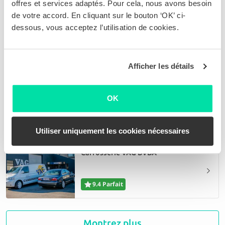
offres et services adaptés. Pour cela, nous avons besoin
Carrosserie Loncke BVBA
de votre accord. En cliquant sur le bouton ‘OK’ ci-
dessous, vous acceptez l’utilisation de cookies.
9.7 Parfait
Afficher les détails
Carrosserie Kris Herrygers bvba
OK
9.3 Parfait
Utiliser uniquement les cookies nécessaires
Carrosserie VAG BVBA
9.4 Parfait
Auto's Geysen BV
Montrez plus