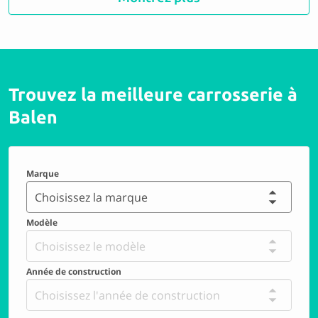
10 Parfait
Trouvez la meilleure carrosserie à
Toyota Cools NV Balen
Balen
9.1 Parfait
Marque
Lauwers Car Service bvba
Choisissez la marque
Modèle
9.8 Parfait
Choisissez le modèle
Année de construction
Carrosseriebedrijf Lourdaux
Choisissez l'année de construction