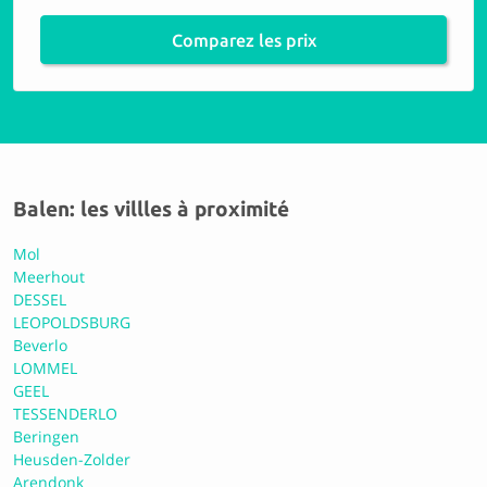
10 Parfait
Comparez les prix
Garage Teunkens
10 Parfait
Balen: les villles à proximité
WVC Carrosserie
Mol
Meerhout
DESSEL
8.0 Bien
LEOPOLDSBURG
Beverlo
LOMMEL
GEEL
Autoschadeherstel VBR
TESSENDERLO
Beringen
Heusden-Zolder
10 Parfait
Arendonk