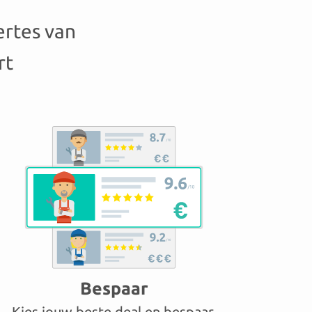
ertes van
rt
Bespaar
Kies jouw beste deal en bespaar.