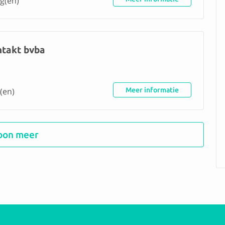
g(en)
ntakt bvba
(en)
Meer informatie
oon meer
ijf Parein
(en)
Meer informatie