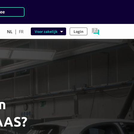
ee
|
NL
FR
Voor zakelijk
Login
n
AAS?