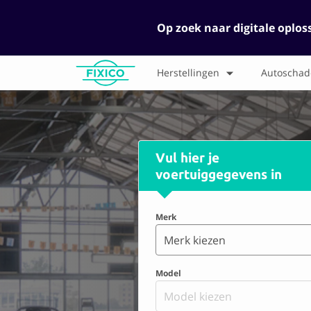
Op zoek naar digitale oplos
Herstellingen
Autoschad
Vul hier je
voertuiggegevens in
Merk
Merk kiezen
Model
Model kiezen