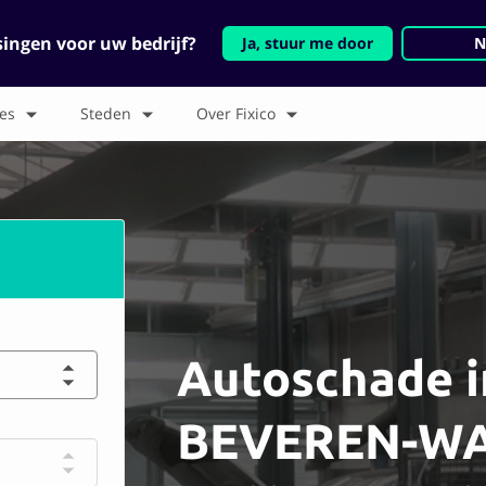
singen voor uw bedrijf?
Ja, stuur me door
N
es
Steden
Over Fixico
Autoschade i
BEVEREN-W