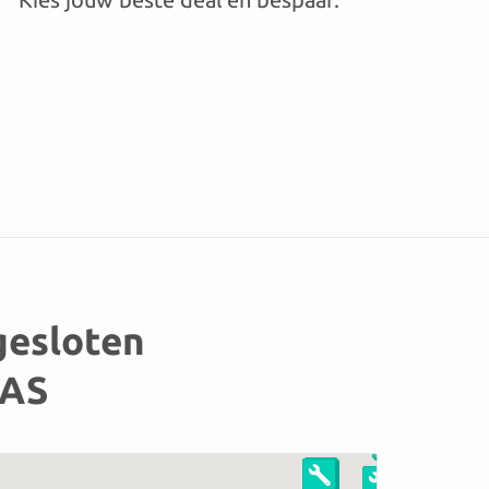
ngesloten
AAS