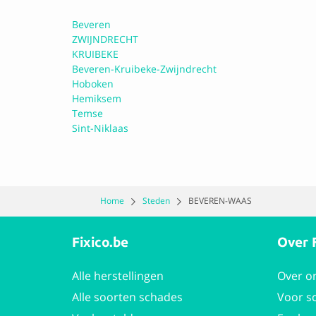
Uit 26 beoordeling
Beveren
ZWIJNDRECHT
KRUIBEKE
Beveren-Kruibeke-Zwijndrecht
Garage Pieters
Hoboken
Hemiksem
Temse
9.4 Perfect
Sint-Niklaas
Uit 25 beoordeling
Home
Steden
BEVEREN-WAAS
Aktrion Autom
Fixico.be
Over 
9.5 Perfect
Uit 21 beoordeling
Alle herstellingen
Over o
Alle soorten schades
Voor s