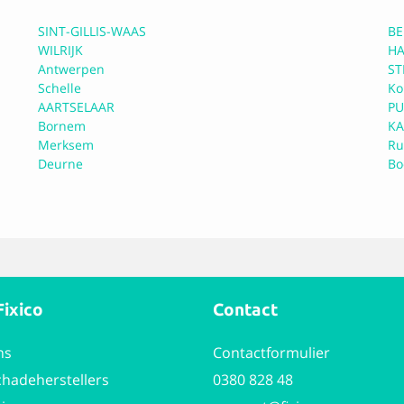
(en)
Meer informatie
SINT-GILLIS-WAAS
BE
WILRIJK
H
Antwerpen
ST
Schelle
Ko
 | Toyota & Lexus
AARTSELAAR
PU
Bornem
KA
Merksem
Ru
Deurne
Bo
(en)
Meer informatie
otive
Fixico
Contact
(en)
Meer informatie
ns
Contactformulier
chadeherstellers
0380 828 48