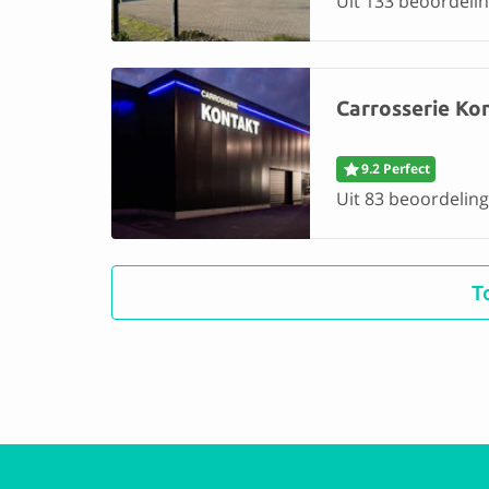
Uit 133 beoordelin
Carrosserie Ko
9.2 Perfect
Uit 83 beoordeling
T
Autoschadebedr
9.4 Perfect
Uit 72 beoordeling