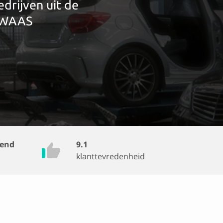
edrijven uit de
-WAAS
vend
9.1
klanttevredenheid