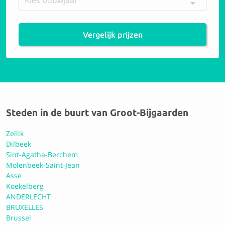
9.4 Perfect
Vergelijk prijzen
Carrosserie Vannerum
9.0 Uitstekend
Steden in de buurt van Groot-Bijgaarden
Carrosserie H&M
Zellik
Dilbeek
Sint-Agatha-Berchem
9.4 Perfect
Molenbeek-Saint-Jean
Asse
Koekelberg
ANDERLECHT
Carrosserie Beckers
BRUXELLES
Brussel