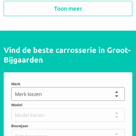
Smart Car Repair Zaventem
Toon meer
9.1 Perfect
Vind de beste carrosserie in Groot-
Smart Car Repair Aalst
Bijgaarden
8.9 Uitstekend
Merk
EDARCO BIS SRL
Merk kiezen
Model
9.6 Perfect
Model kiezen
Bouwjaar
Carrosserie de Waterloo SPRL
Kies bouwjaar