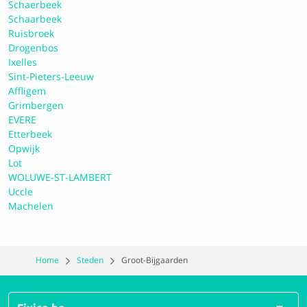
Schaerbeek
9.3 Perfect
Schaarbeek
Ruisbroek
Drogenbos
Toyota / Lexus City Zaventem
Ixelles
Sint-Pieters-Leeuw
Affligem
8.9 Uitstekend
Grimbergen
EVERE
Etterbeek
Opwijk
A12 Auto Garage
Lot
WOLUWE-ST-LAMBERT
Uccle
9.2 Perfect
Machelen
[Autopia S.A.]
Home
Steden
Groot-Bijgaarden
9.4 Perfect