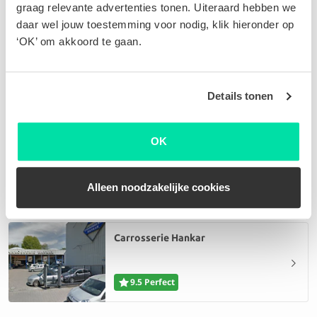
graag relevante advertenties tonen. Uiteraard hebben we
daar wel jouw toestemming voor nodig, klik hieronder op
‘OK’ om akkoord te gaan.
Kempeneer Car SPRL
9.6 Perfect
Details tonen
OK
Garage Montana bvba
9.2 Perfect
Alleen noodzakelijke cookies
Carrosserie Hankar
9.5 Perfect