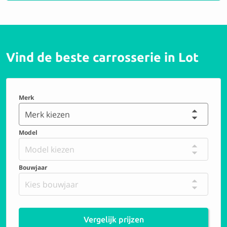
9.1 Perfect
Vind de beste carrosserie in Lot
EDARCO BIS SRL
9.6 Perfect
Merk
Merk kiezen
Carrosserie de Waterloo SPRL
Model
Model kiezen
9.4 Perfect
Bouwjaar
Kies bouwjaar
Carrosserie Vannerum
Vergelijk prijzen
9.0 Uitstekend