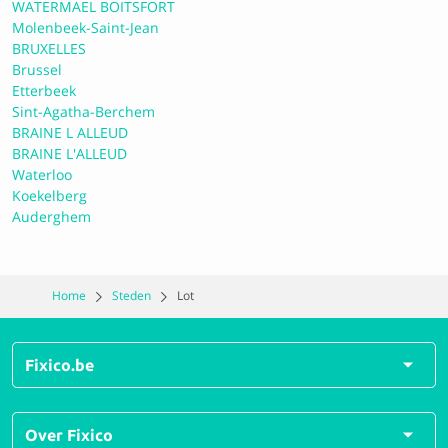
WATERMAEL BOITSFORT
Molenbeek-Saint-Jean
A12 Auto Garage
BRUXELLES
Brussel
Etterbeek
9.2 Perfect
Sint-Agatha-Berchem
BRAINE L ALLEUD
BRAINE L'ALLEUD
Waterloo
[Autopia S.A.]
Koekelberg
Auderghem
9.4 Perfect
Home
Steden
Lot
Garage Van Praet
Fixico.be
9.5 Perfect
Alle herstellingen
Over Fixico
Carrosserie Supercars