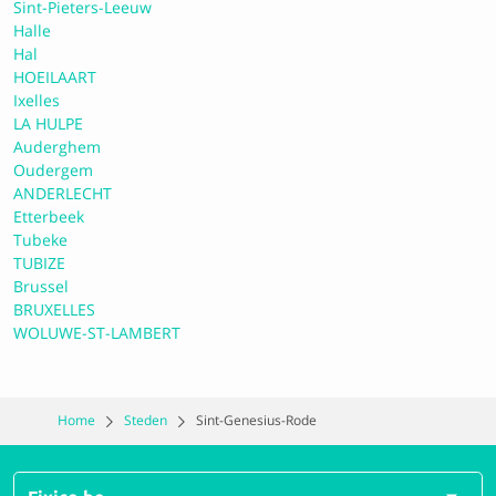
Sint-Pieters-Leeuw
9.4 Perfect
Halle
Hal
HOEILAART
A12 Auto Garage
Ixelles
LA HULPE
Auderghem
9.2 Perfect
Oudergem
ANDERLECHT
Etterbeek
Tubeke
[Autopia S.A.]
TUBIZE
Brussel
BRUXELLES
9.4 Perfect
WOLUWE-ST-LAMBERT
Garage Van Praet
Home
Steden
Sint-Genesius-Rode
9.5 Perfect