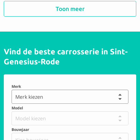
Smart Car Repair Zaventem
Toon meer
9.1 Perfect
Vind de beste carrosserie in Sint-
EDARCO BIS SRL
Genesius-Rode
9.6 Perfect
Merk
Carrosserie de Waterloo SPRL
Merk kiezen
Model
9.4 Perfect
Model kiezen
Bouwjaar
Carrosserie Vannerum
Kies bouwjaar