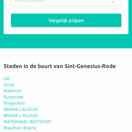
9.0 Uitstekend
Vergelijk prijzen
Carrosserie Beckers
9.3 Perfect
Steden in de buurt van Sint-Genesius-Rode
Toyota / Lexus City Zaventem
Lot
Uccle
Waterloo
8.9 Uitstekend
Ruisbroek
Drogenbos
BRAINE L'ALLEUD
BRAINE L ALLEUD
Carrosserie de Bousval SPRL
WATERMAEL BOITSFORT
Wauthier-Braine