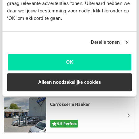
graag relevante advertenties tonen. Uiteraard hebben we
daar wel jouw toestemming voor nodig, klik hieronder op
‘OK’ om akkoord te gaan.
Kempeneer Car SPRL
9.6 Perfect
Details tonen
OK
Garage Montana bvba
9.2 Perfect
Alleen noodzakelijke cookies
Carrosserie Hankar
9.5 Perfect